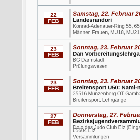
Samstag, 22. Februar 2
22
Landesrandori
FEB
Konrad-Adenauer-Ring 55, 6
Männer, Frauen, MU18, MU21
Sonntag, 23. Februar 2
23
Dan Vorbereitungslehrg
FEB
BG Darmstadt
Prüfungswesen
Sonntag, 23. Februar 2
23
Breitensport Ü50: Nami-
FEB
35516 Münzenberg OT Gambac
Breitensport, Lehrgänge
Donnerstag, 27. Februa
27
Bezirksjugendversammlun
FEB
Dojo des Judo Club Elz (Eing
65604 Elz
Versammlungen