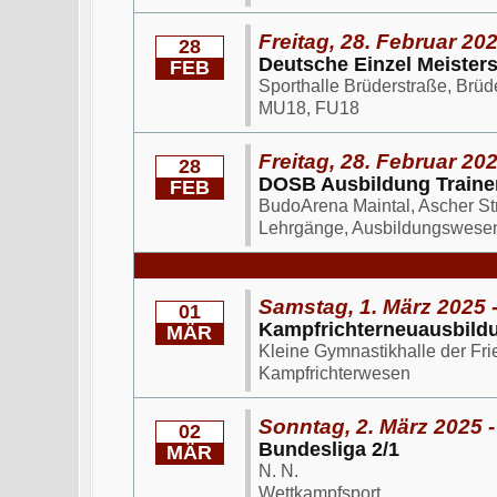
Freitag, 28. Februar 202
28
Deutsche Einzel Meister
FEB
Sporthalle Brüderstraße, Brüd
MU18, FU18
Freitag, 28. Februar 202
28
DOSB Ausbildung Trainer
FEB
BudoArena Maintal, Ascher St
Lehrgänge, Ausbildungswese
Samstag, 1. März 2025 
01
Kampfrichterneuausbild
MÄR
Kleine Gymnastikhalle der Fri
Kampfrichterwesen
Sonntag, 2. März 2025 -
02
Bundesliga 2/1
MÄR
N. N.
Wettkampfsport