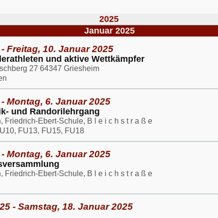
2025
Januar 2025
- Freitag, 10. Januar 2025
derathleten und aktive Wettkämpfer
rschberg 27 64347 Griesheim
en
 - Montag, 6. Januar 2025
k- und Randorilehrgang
riedrich-Ebert-Schule, B l e i c h s t r a ß e
U10, FU13, FU15, FU18
 - Montag, 6. Januar 2025
ksversammlung
riedrich-Ebert-Schule, B l e i c h s t r a ß e
25 - Samstag, 18. Januar 2025