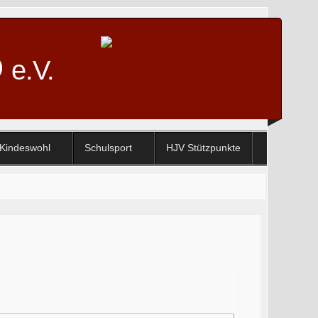
D
e.V.
Kindeswohl
Schulsport
HJV Stützpunkte