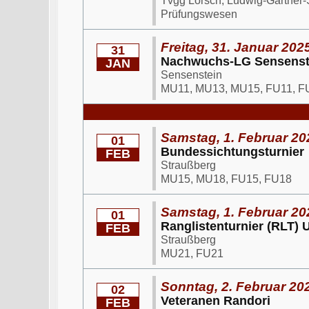
Tvgg Lorsch, Ludwig-Gärtner-
Prüfungswesen
Freitag, 31. Januar 202
31
Nachwuchs-LG Sensenst
JAN
Sensenstein
MU11, MU13, MU15, FU11, F
Samstag, 1. Februar 20
01
Bundessichtungsturnier
FEB
Straußberg
MU15, MU18, FU15, FU18
Samstag, 1. Februar 20
01
Ranglistenturnier (RLT) 
FEB
Straußberg
MU21, FU21
Sonntag, 2. Februar 202
02
Veteranen Randori
FEB