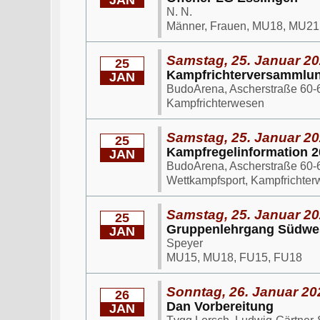
JAN
N. N.
Männer, Frauen, MU18, MU21
Samstag, 25. Januar 20
25
Kampfrichterversammlu
JAN
BudoArena, Ascherstraße 60-6
Kampfrichterwesen
Samstag, 25. Januar 20
25
Kampfregelinformation 2
JAN
BudoArena, Ascherstraße 60-6
Wettkampfsport, Kampfrichte
Samstag, 25. Januar 20
25
Gruppenlehrgang Südwe
JAN
Speyer
MU15, MU18, FU15, FU18
Sonntag, 26. Januar 20
26
Dan Vorbereitung
JAN