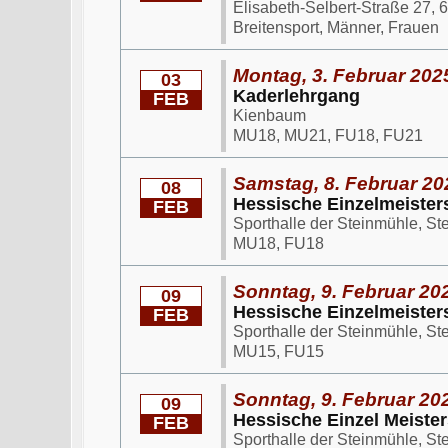
Elisabeth-Selbert-Straße 27,
Breitensport, Männer, Frauen
Montag, 3. Februar 2025
03
Kaderlehrgang
FEB
Kienbaum
MU18, MU21, FU18, FU21
Samstag, 8. Februar 20
08
Hessische Einzelmeister
FEB
Sporthalle der Steinmühle, S
MU18, FU18
Sonntag, 9. Februar 202
09
Hessische Einzelmeister
FEB
Sporthalle der Steinmühle, S
MU15, FU15
Sonntag, 9. Februar 202
09
Hessische Einzel Meiste
FEB
Sporthalle der Steinmühle, S