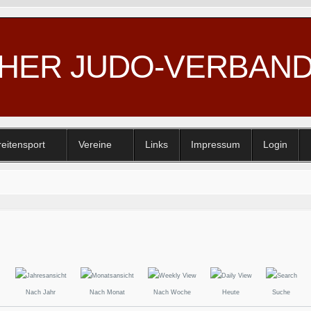
CHER JUDO-VERBAN
reitensport
Vereine
Links
Impressum
Login
Nach Jahr
Nach Monat
Nach Woche
Heute
Suche