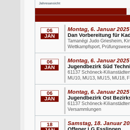
Jahresansicht
Montag, 6. Januar 2025 
06
Dan Vorbereitung für Ka
JAN
Tamanégi Judo Griesheim, Ki
Wettkampfsport, Prüfungswes
Montag, 6. Januar 2025
06
Jugendbezirk Süd Techni
JAN
61137 Schöneck-Kilianstädten, F
MU10, MU13, MU15, MU18, F
Montag, 6. Januar 2025
06
Jugendbezirk Ost Bezir
JAN
61137 Schöneck-Kilianstädten, F
Versammlungen
Samstag, 18. Januar 20
18
Offener LG Esslingen