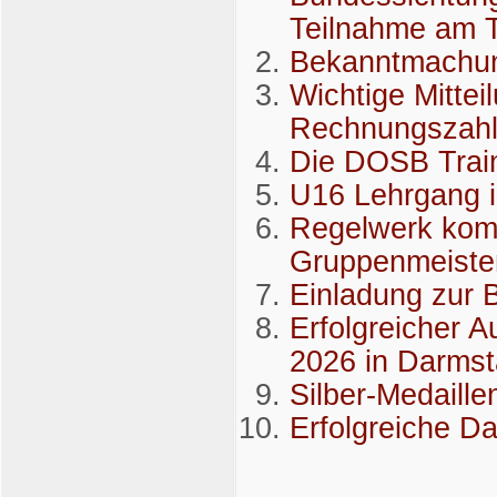
Teilnahme am T
Bekanntmachun
Wichtige Mittei
Rechnungszah
Die DOSB Trai
U16 Lehrgang 
Regelwerk komp
Gruppenmeiste
Einladung zur 
Erfolgreicher A
2026 in Darmst
Silber-Medaill
Erfolgreiche D