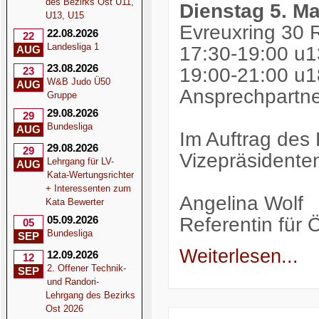
des Bezirks Ost U11,
Dienstag 5. Ma
U13, U15
Evreuxring 30 
22.08.2026
22
Landesliga 1
17:30-19:00 u1
AUG
23.08.2026
19:00-21:00 u
23
W&B Judo Ü50
AUG
Ansprechpartne
Gruppe
29.08.2026
29
Bundesliga
AUG
Im Auftrag des
29.08.2026
29
Vizepräsidente
Lehrgang für LV-
AUG
Kata-Wertungsrichter
+ Interessenten zum
Angelina Wolf
Kata Bewerter
Referentin für Ö
05.09.2026
05
Bundesliga
SEP
Weiterlesen...
12.09.2026
12
2. Offener Technik-
SEP
und Randori-
Lehrgang des Bezirks
Ost 2026