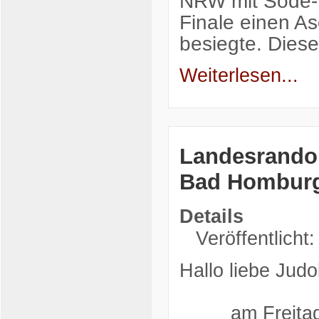
NRW mit Sode-T
Finale einen As
besiegte. Die
Weiterlesen...
Landesrandor
Bad Hombur
Details
Veröffentlicht:
Hallo liebe Judo
am Freitag de