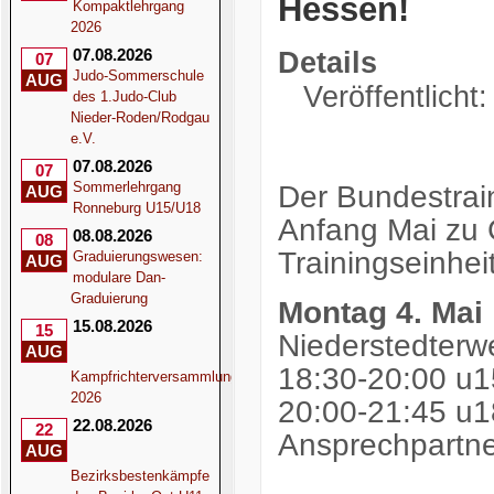
Hessen!
Kompaktlehrgang
2026
07.08.2026
Details
07
Judo-Sommerschule
AUG
Veröffentlicht:
des 1.Judo-Club
Nieder-Roden/Rodgau
e.V.
07.08.2026
07
Sommerlehrgang
Der Bundestrai
AUG
Ronneburg U15/U18
Anfang Mai zu G
08.08.2026
08
Trainingseinhei
Graduierungswesen:
AUG
modulare Dan-
Graduierung
Montag 4. Mai
15.08.2026
15
Niederstedter
AUG
18:30-20:00 u1
Kampfrichterversammlung
2026
20:00-21:45 u
22.08.2026
22
Ansprechpartne
AUG
Bezirksbestenkämpfe