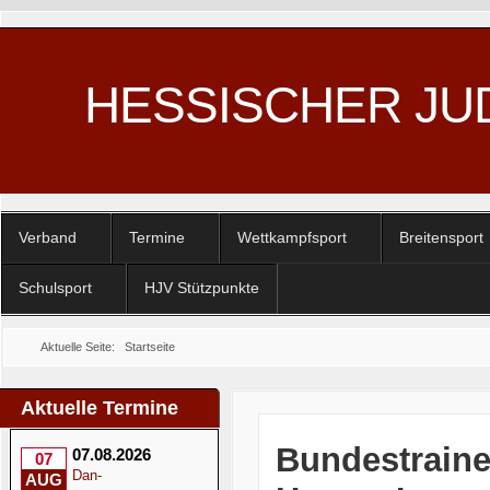
HESSISCHER JU
Verband
Termine
Wettkampfsport
Breitensport
Schulsport
HJV Stützpunkte
Aktuelle Seite:
Startseite
Aktuelle Termine
Bundestrain
07.08.2026
07
Dan-
AUG