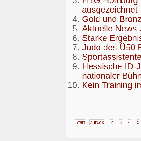
HTG Homburg a
ausgezeichnet
Gold und Bronz
Aktuelle News 
Starke Ergebni
Judo des Ü50 B
Sportassistent
Hessische ID-Ju
nationaler Büh
Kein Training i
Start
Zurück
2
3
4
5