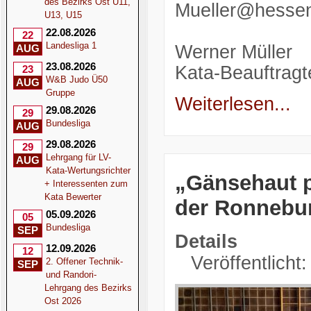
des Bezirks Ost U11,
Mueller@hessen
U13, U15
22.08.2026
22
Landesliga 1
Werner Müller
AUG
23.08.2026
Kata-Beauftragt
23
W&B Judo Ü50
AUG
Gruppe
Weiterlesen...
29.08.2026
29
Bundesliga
AUG
29.08.2026
29
Lehrgang für LV-
AUG
Kata-Wertungsrichter
„Gänsehaut p
+ Interessenten zum
Kata Bewerter
der Ronnebu
05.09.2026
05
Bundesliga
SEP
Details
12.09.2026
12
Veröffentlicht
2. Offener Technik-
SEP
und Randori-
Lehrgang des Bezirks
Ost 2026