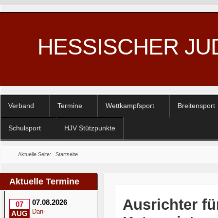
HESSISCHER JU
Verband
Termine
Wettkampfsport
Breitensport
Schulsport
HJV Stützpunkte
Aktuelle Seite:
Startseite
Aktuelle Termine
Ausrichter fü
07.08.2026
07
Dan-
AUG