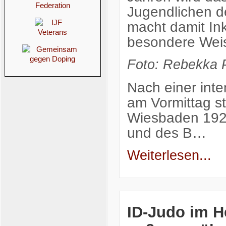
Jugendlichen d
macht damit In
besondere Weis
Foto:
Rebekka P
Nach einer int
am Vormittag s
Wiesbaden 1922
und des B…
Weiterlesen...
ID-Judo im H