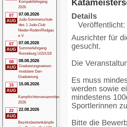
Katameisters
Kompaktlehrgang
2026
07.08.2026
Details
07
Judo-Sommerschule
AUG
Veröffentlicht
des 1.Judo-Club
Nieder-Roden/Rodgau
e.V.
Ausrichter für 
07.08.2026
07
gesucht.
Sommerlehrgang
AUG
Ronneburg U15/U18
08.08.2026
Die Veranstaltun
08
Graduierungswesen:
AUG
modulare Dan-
Graduierung
Es muss mindes
15.08.2026
15
werden sowie ei
AUG
mindestens 100q
Kampfrichterversammlung
2026
Sportlerinnen z
22.08.2026
22
AUG
Bitte die Bewer
Bezirksbestenkämpfe