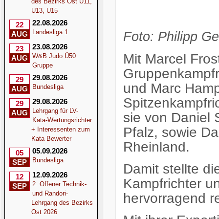
des Bezirks Ost U11,
U13, U15
22.08.2026
22
Landesliga 1
Foto: Philipp Ge
AUG
23.08.2026
23
Mit Marcel Frost
W&B Judo Ü50
AUG
Gruppe
Gruppenkampfri
29.08.2026
29
und Marc Hampe
Bundesliga
AUG
Spitzenkampfric
29.08.2026
29
Lehrgang für LV-
AUG
sie von Daniel 
Kata-Wertungsrichter
Pfalz, sowie D
+ Interessenten zum
Kata Bewerter
Rheinland.
05.09.2026
05
Bundesliga
SEP
Damit stellte d
12.09.2026
12
Kampfrichter un
2. Offener Technik-
SEP
und Randori-
hervorragend re
Lehrgang des Bezirks
Ost 2026