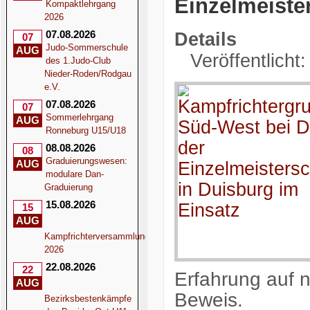
Einzelmeiste
Kompaktlehrgang
2026
07.08.2026
Details
07
Judo-Sommerschule
AUG
Veröffentlicht
des 1.Judo-Club
Nieder-Roden/Rodgau
e.V.
07.08.2026
07
Sommerlehrgang
AUG
Ronneburg U15/U18
08.08.2026
08
Graduierungswesen:
AUG
modulare Dan-
Graduierung
15.08.2026
15
AUG
Kampfrichterversammlung
2026
22.08.2026
22
Erfahrung auf n
AUG
Beweis.
Bezirksbestenkämpfe