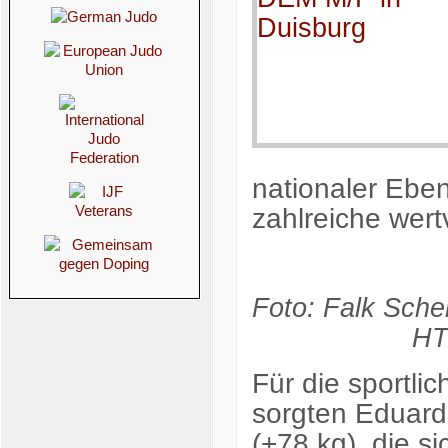
nationaler Ebe
zahlreiche wer
Foto
HT
Für die sportli
sorgten Eduard 
(+78 kg), die s