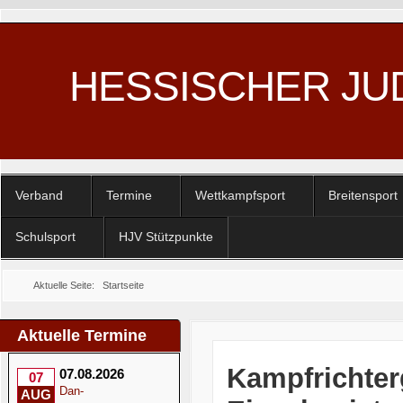
HESSISCHER JU
Verband
Termine
Wettkampfsport
Breitensport
Schulsport
HJV Stützpunkte
Aktuelle Seite:
Startseite
Aktuelle Termine
Kampfrichter
07.08.2026
07
Dan-
AUG