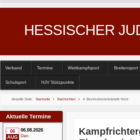
HESSISCHER JU
Verband
Termine
Wettkampfsport
Breitensport
Schulsport
HJV Stützpunkte
Aktuelle Seite:
Startseite
Nachrichten
4. Bezirksbestenkämpfe Nord
Aktuelle Termine
Kampfrichter
06.08.2026
06
Dan-
AUG