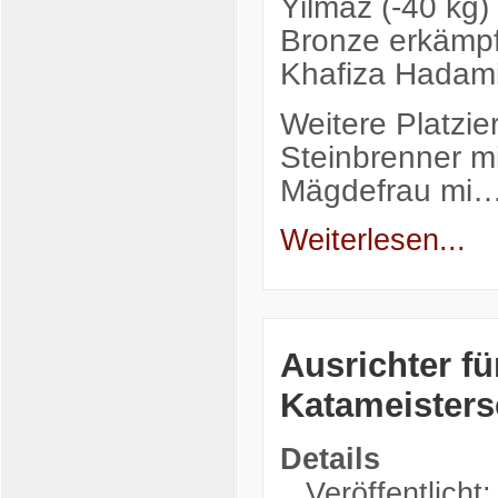
Yilmaz (-40 kg)
Bronze erkämpf
Khafiza Hadami
Weitere Platzie
Steinbrenner mi
Mägdefrau mi
Weiterlesen...
Ausrichter fü
Katameisters
Details
Veröffentlicht