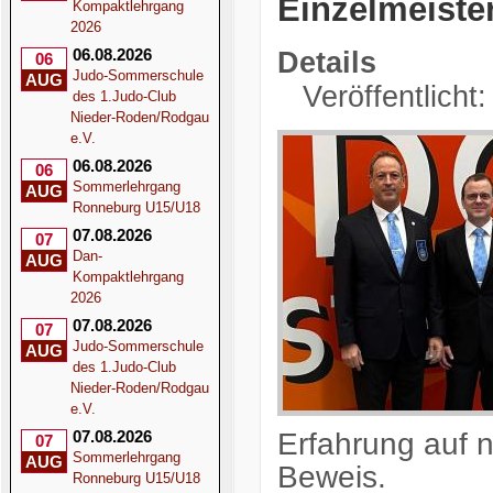
Einzelmeiste
Kompaktlehrgang
2026
06.08.2026
Details
06
Judo-Sommerschule
AUG
Veröffentlicht
des 1.Judo-Club
Nieder-Roden/Rodgau
e.V.
06.08.2026
06
Sommerlehrgang
AUG
Ronneburg U15/U18
07.08.2026
07
Dan-
AUG
Kompaktlehrgang
2026
07.08.2026
07
Judo-Sommerschule
AUG
des 1.Judo-Club
Nieder-Roden/Rodgau
e.V.
Erfahrung auf n
07.08.2026
07
Sommerlehrgang
AUG
Beweis.
Ronneburg U15/U18