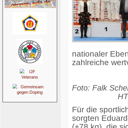
nationaler Ebe
zahlreiche wer
Foto
HT
Für die sportli
sorgten Eduard 
(+78 kg), die s