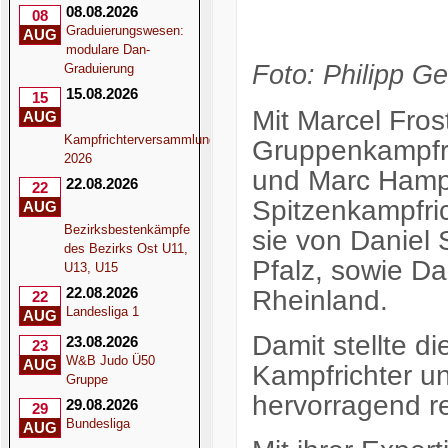
08.08.2026
08
Graduierungswesen:
AUG
modulare Dan-
Foto: Philipp Ge
Graduierung
15.08.2026
15
Mit Marcel Frost
AUG
Kampfrichterversammlung
Gruppenkampfri
2026
und Marc Hampe
22.08.2026
22
Spitzenkampfric
AUG
Bezirksbestenkämpfe
sie von Daniel 
des Bezirks Ost U11,
Pfalz, sowie D
U13, U15
22.08.2026
Rheinland.
22
Landesliga 1
AUG
Damit stellte d
23.08.2026
23
W&B Judo Ü50
AUG
Kampfrichter un
Gruppe
hervorragend re
29.08.2026
29
Bundesliga
AUG