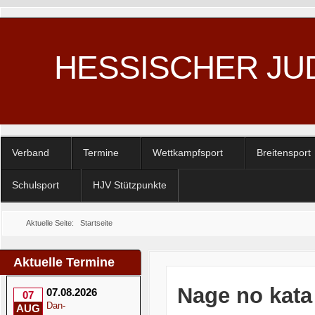
HESSISCHER JU
Verband
Termine
Wettkampfsport
Breitensport
Schulsport
HJV Stützpunkte
Aktuelle Seite:
Startseite
Aktuelle Termine
Nage no kata
07.08.2026
07
Dan-
AUG