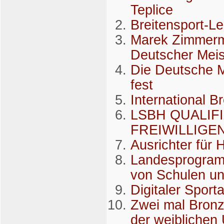
Teplice
Breitensport-L
Marek Zimmerm
Deutscher Meis
Die Deutsche M
fest
International 
LSBH QUALIF
FREIWILLIG
Ausrichter für
Landesprogram
von Schulen un
Digitaler Sport
Zwei mal Bronz
der weiblichen