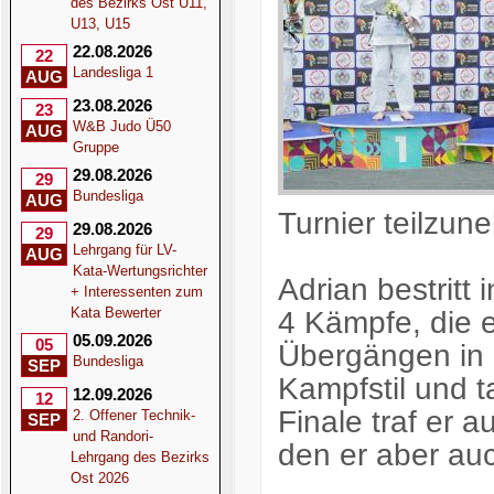
des Bezirks Ost U11,
U13, U15
22.08.2026
22
Landesliga 1
AUG
23.08.2026
23
W&B Judo Ü50
AUG
Gruppe
29.08.2026
29
Bundesliga
AUG
Turnier teilzun
29.08.2026
29
Lehrgang für LV-
AUG
Kata-Wertungsrichter
Adrian bestritt
+ Interessenten zum
4 Kämpfe, die er
Kata Bewerter
05.09.2026
05
Übergängen in
Bundesliga
SEP
Kampfstil und t
12.09.2026
12
Finale traf er 
2. Offener Technik-
SEP
und Randori-
den er aber au
Lehrgang des Bezirks
Ost 2026