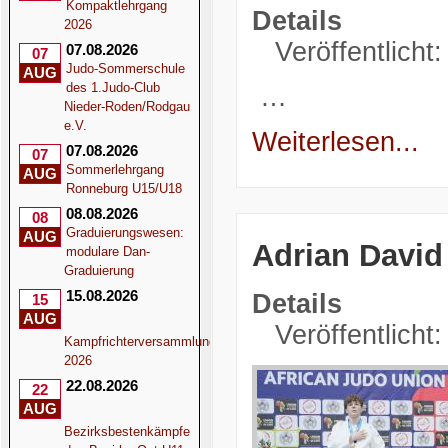
Kompaktlehrgang
Details
2026
Veröffentlicht
07.08.2026
07
Judo-Sommerschule
AUG
des 1.Judo-Club
…
Nieder-Roden/Rodgau
e.V.
Weiterlesen...
07.08.2026
07
Sommerlehrgang
AUG
Ronneburg U15/U18
08.08.2026
08
Graduierungswesen:
AUG
Adrian David 
modulare Dan-
Graduierung
15.08.2026
Details
15
AUG
Veröffentlicht
Kampfrichterversammlung
2026
22.08.2026
22
AUG
Bezirksbestenkämpfe