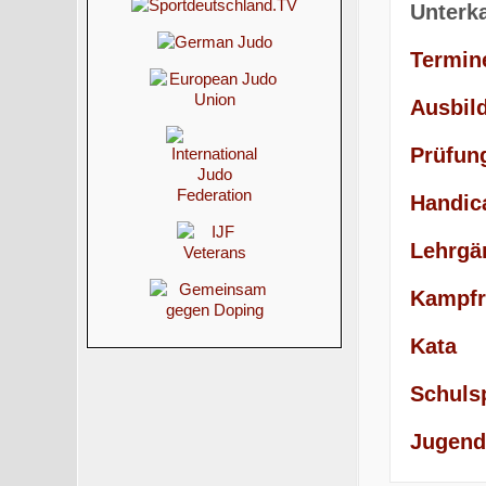
Unterk
Termin
Ausbil
Prüfun
Handic
Lehrgä
Kampfr
Kata
Schuls
Jugend