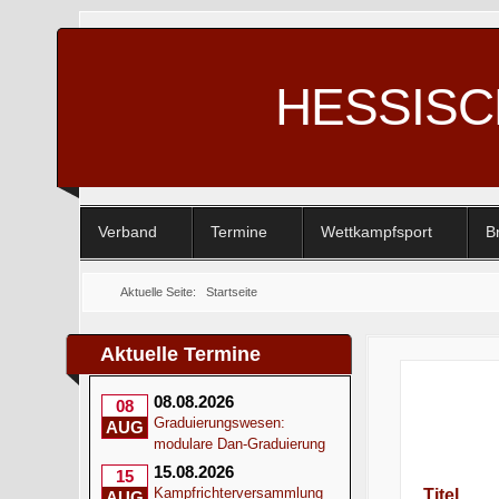
HESSIS
Verband
Termine
Wettkampfsport
B
Aktuelle Seite:
Startseite
Aktuelle Termine
08.08.2026
08
Graduierungswesen:
AUG
modulare Dan-Graduierung
15.08.2026
15
Kampfrichterversammlung
Titel
AUG