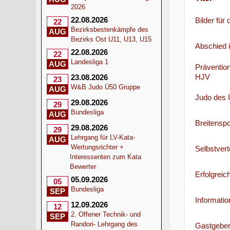
2026
22.08.2026
Bilder für
22
Bezirksbestenkämpfe des
AUG
Bezirks Ost U11, U13, U15
Abschied 
22.08.2026
22
Landesliga 1
AUG
Prävention
HJV
23.08.2026
23
W&B Judo Ü50 Gruppe
AUG
Judo des 
29.08.2026
29
Bundesliga
AUG
Breitensp
29.08.2026
29
Lehrgang für LV-Kata-
AUG
Wertungsrichter +
Selbstvert
Interessenten zum Kata
Bewerter
Erfolgreic
05.09.2026
05
Bundesliga
SEP
Informatio
12.09.2026
12
2. Offener Technik- und
SEP
Randori- Lehrgang des
Gastgeber