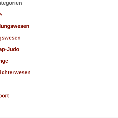
ategorien
e
dungswesen
gswesen
ap-Judo
nge
ichterwesen
port