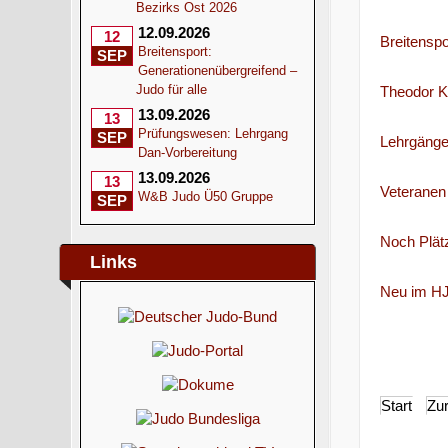
Bezirks Ost 2026
12.09.2026
12
Breitensp
Breitensport:
SEP
Generationenübergreifend –
Judo für alle
Theodor K
13.09.2026
13
Prüfungswesen: Lehrgang
SEP
Lehrgänge
Dan-Vorbereitung
13.09.2026
13
Veteranen 
W&B Judo Ü50 Gruppe
SEP
Noch Plätz
Links
Neu im HJ
Start
Zu