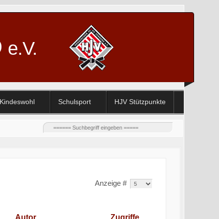
D
e.V.
Kindeswohl
Schulsport
HJV Stützpunkte
Anzeige #
Autor
Zugriffe